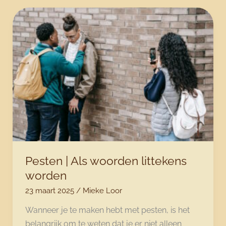
verbreken
Pesten | Als woorden littekens
worden
23 maart 2025
/
Mieke Loor
Wanneer je te maken hebt met pesten, is het
belangrijk om te weten dat je er niet alleen