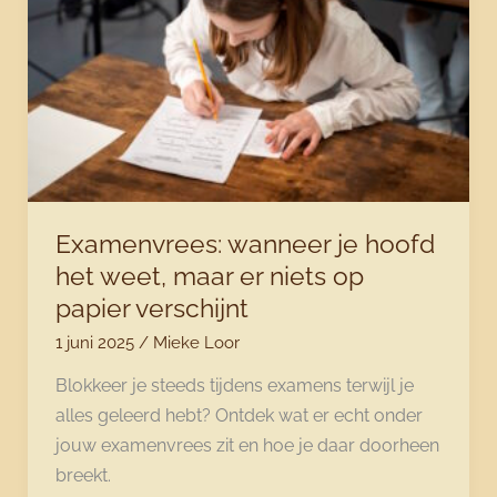
leren
vertrouwen
Examenvrees: wanneer je hoofd
het weet, maar er niets op
papier verschijnt
1 juni 2025
/
Mieke Loor
Blokkeer je steeds tijdens examens terwijl je
alles geleerd hebt? Ontdek wat er echt onder
jouw examenvrees zit en hoe je daar doorheen
breekt.