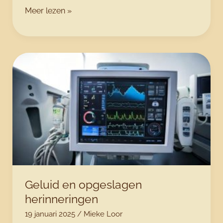
Van
Meer lezen »
angst
naar
kracht:
hoe
je
weer
grip
krijgt
op
je
leven
Geluid en opgeslagen
herinneringen
19 januari 2025
/
Mieke Loor