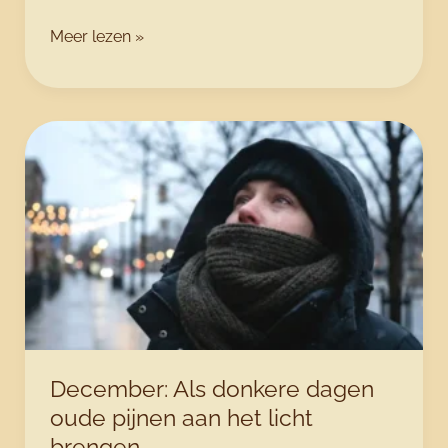
Rouw
Meer lezen »
na
ziekte:
waarom
de
stilte
na
de
storm
vaak
het
zwaarst
aanvoelt
December: Als donkere dagen
oude pijnen aan het licht
brengen