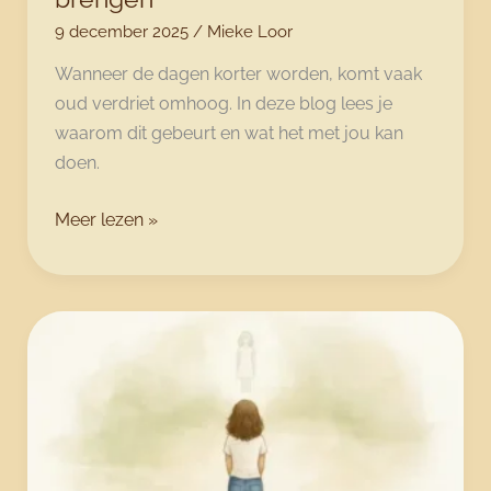
9 december 2025
/
Mieke Loor
Wanneer de dagen korter worden, komt vaak
oud verdriet omhoog. In deze blog lees je
waarom dit gebeurt en wat het met jou kan
doen.
December:
Meer lezen »
Als
donkere
dagen
oude
pijnen
aan
het
licht
brengen