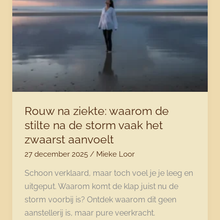
maar
jezelf
toch
niet
vertrouwt
Rouw na ziekte: waarom de
stilte na de storm vaak het
zwaarst aanvoelt
27 december 2025
/
Mieke Loor
Schoon verklaard, maar toch voel je je leeg en
uitgeput. Waarom komt de klap juist nu de
storm voorbij is? Ontdek waarom dit geen
aanstellerij is, maar pure veerkracht.