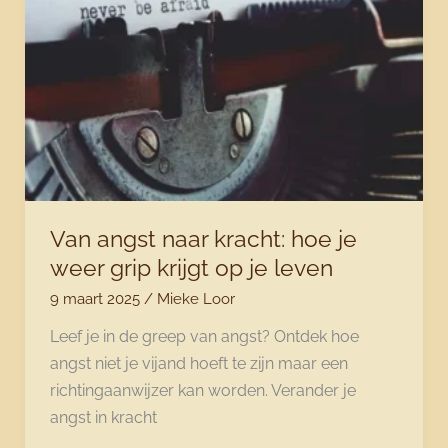
Van angst naar kracht: hoe je
weer grip krijgt op je leven
9 maart 2025
/
Mieke Loor
Leef je in de greep van angst? Ontdek hoe
angst niet je vijand hoeft te zijn maar een
richtingaanwijzer kan worden. Verander je
angst in kracht