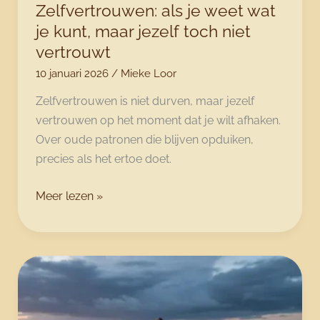
Zelfvertrouwen: als je weet wat
je kunt, maar jezelf toch niet
vertrouwt
10 januari 2026
/
Mieke Loor
Zelfvertrouwen is niet durven, maar jezelf
vertrouwen op het moment dat je wilt afhaken.
Over oude patronen die blijven opduiken,
precies als het ertoe doet.
Zelfvertrouwen:
Meer lezen »
als
je
weet
wat
je
kunt,