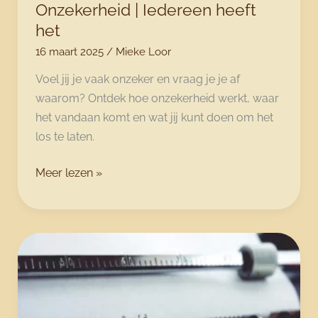
Onzekerheid | Iedereen heeft
het
16 maart 2025
/
Mieke Loor
Voel jij je vaak onzeker en vraag je je af
waarom? Ontdek hoe onzekerheid werkt, waar
het vandaan komt en wat jij kunt doen om het
los te laten.
Onzekerheid
Meer lezen »
|
Iedereen
heeft
het