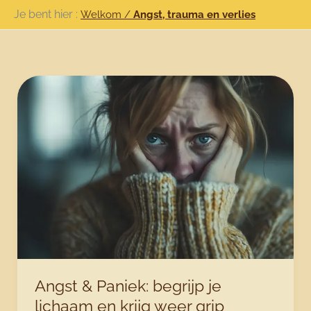
Ga
Je bent hier :
Welkom
/
Angst, trauma en verlies
naar
de
inhoud
Angst & Paniek: begrijp je
lichaam en krijg weer grip