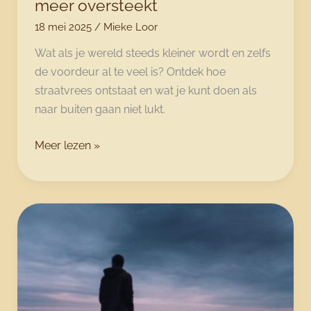
meer oversteekt
18 mei 2025
/
Mieke Loor
Wat als je wereld steeds kleiner wordt en zelfs
de voordeur al te veel is? Ontdek hoe
straatvrees ontstaat en wat je kunt doen als
naar buiten gaan niet lukt.
Straatvrees:
Meer lezen »
als
de
voordeur
voelt
als
een
grens
die