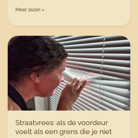
Examenvrees:
Meer lezen »
wanneer
je
hoofd
het
weet,
maar
er
niets
op
papier
verschijnt
Straatvrees: als de voordeur
voelt als een grens die je niet