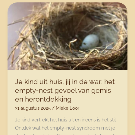
als
niemand
ziet
wat
jij
verloren
bent
Je kind uit huis, jij in de war: het
empty-nest gevoel van gemis
en herontdekking
31 augustus 2025
/
Mieke Loor
Je kind vertrekt het huis uit en ineens is het stil.
Ontdek wat het empty-nest syndroom met je