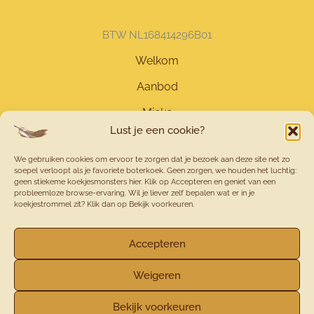
BTW NL168414296B01
Welkom
Aanbod
Mieke
Lust je een cookie?
Contact
We gebruiken cookies om ervoor te zorgen dat je bezoek aan deze site net zo
Tarieven
soepel verloopt als je favoriete boterkoek. Geen zorgen, we houden het luchtig:
geen stiekeme koekjesmonsters hier. Klik op Accepteren en geniet van een
Blog
probleemloze browse-ervaring. Wil je liever zelf bepalen wat er in je
koekjestrommel zit? Klik dan op Bekijk voorkeuren.
Accepteren
Weigeren
© 2026 - Jouw Eigen Veerkracht
Bekijk voorkeuren