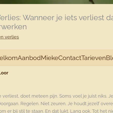
lies: Wanneer je iets verliest dat
orwerken
n verlies
elkom
Aanbod
Mieke
Contact
Tarieven
Bl
Loor
e verliest, doet meteen pijn. Soms voel je juist niks. 
oorgaan. Regelen. Niet zeuren. Je houdt jezelf over
m er bij stil te staan. En dat lukt. Lang ook. Tot het ni