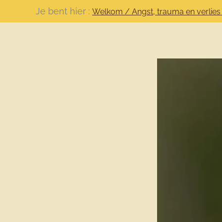
Ga
Je bent hier :
Welkom
/
Angst, trauma en verlies
naar
de
inhoud