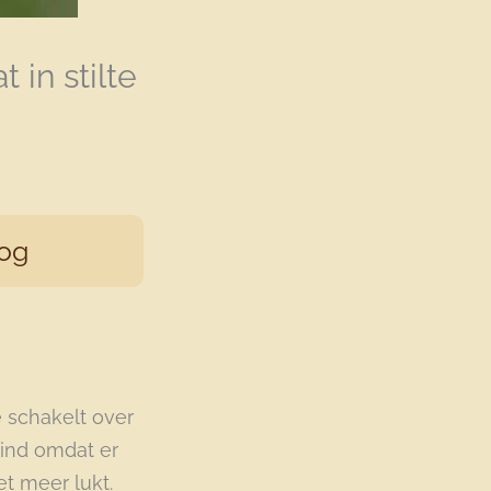
 in stilte
og
Je schakelt over
eind omdat er
et meer lukt.