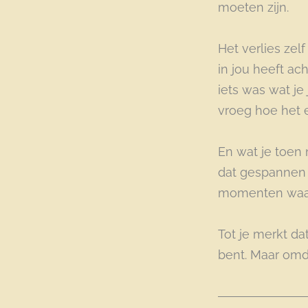
moeten zijn.
Het verlies zel
in jou heeft ac
iets was wat j
vroeg hoe het e
En wat je toen n
dat gespannen bl
momenten waaro
Tot je merkt da
bent. Maar omda