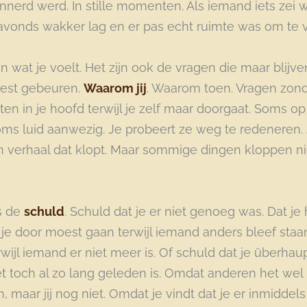
nnerd werd. In stille momenten. Als iemand iets zei wa
 avonds wakker lag en er pas echt ruimte was om te 
een wat je voelt. Het zijn ook de vragen die maar blij
est gebeuren.
Waarom jij
. Waarom toen. Vragen zon
tten in je hoofd terwijl je zelf maar doorgaat. Soms o
oms luid aanwezig. Je probeert ze weg te redeneren. 
n verhaal dat klopt. Maar sommige dingen kloppen niet
is de
schuld
. Schuld dat je er niet genoeg was. Dat je 
e door moest gaan terwijl iemand anders bleef staan
rwijl iemand er niet meer is. Of schuld dat je überhaup
t toch al zo lang geleden is. Omdat anderen het wel l
, maar jij nog niet. Omdat je vindt dat je er inmidde