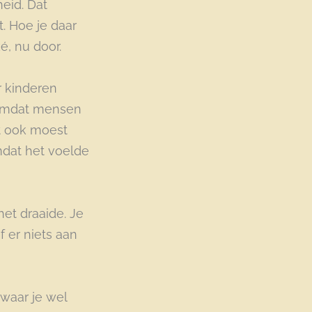
eid. Dat
t. Hoe je daar
é, nu door.
r kinderen
 Omdat mensen
at ook moest
mdat het voelde
et draaide. Je
f er niets aan
 waar je wel