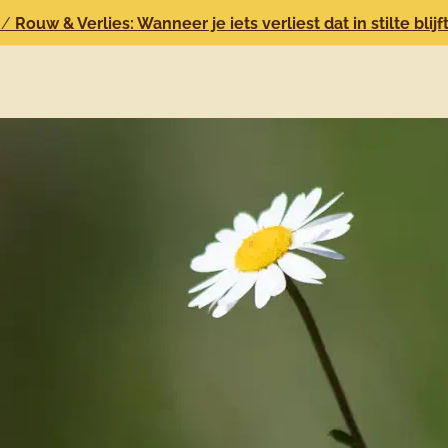
/
Rouw & Verlies: Wanneer je iets verliest dat in stilte bli