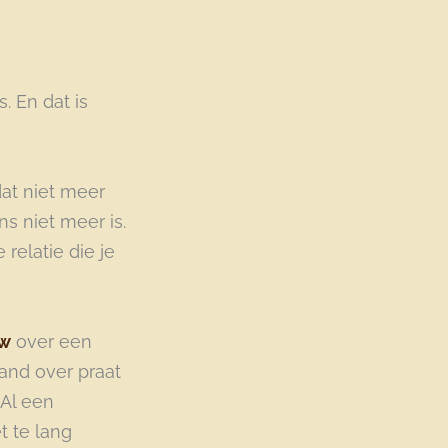
. En dat is
dat niet meer
s niet meer is.
relatie die je
uw
over een
and over praat
 Al een
t te lang