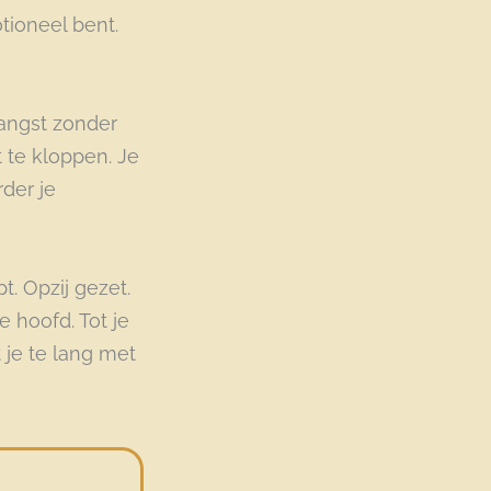
otioneel bent.
t angst zonder
kt te kloppen. Je
der je
t. Opzij gezet.
je hoofd. Tot je
 je te lang met