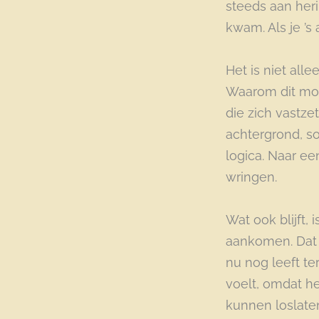
steeds aan heri
kwam. Als je ’s
Het is niet all
Waarom dit mo
die zich vastze
achtergrond, s
logica. Naar ee
wringen.
Wat ook blijft, 
aankomen. Dat j
nu nog leeft te
voelt, omdat he
kunnen loslaten