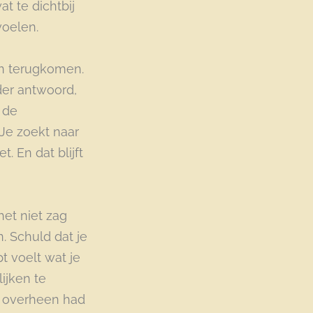
t te dichtbij
voelen.
ven terugkomen.
der antwoord,
p de
Je zoekt naar
. En dat blijft
het niet zag
. Schuld dat je
t voelt wat je
ijken te
ls overheen had