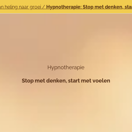
n heling naar groei
/
Hypnotherapie: Stop met denken, sta
Hypnotherapie
Stop met denken, start met voelen