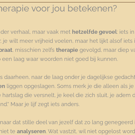
erapie voor jou betekenen?
der verhaal, maar vaak met
hetzelfde gevoel
: iets i
, je wilt meer vrijheid voelen, maar het lijkt alsof iet
praat
, misschien zelfs
therapie
gevolgd, maar diep van
 op een laag waar woorden niet goed bij kunnen.
s daarheen, naar de laag onder je dagelijkse gedach
en
liggen opgeslagen. Soms merk je die alleen als je
hartslag die versnelt, je keel die zich sluit, je adem d
d.” Maar je lijf zegt iets anders.
naar dat stille deel van jezelf dat zo lang genegeerd i
niet te
analyseren
. Wat vastzit, wil niet opgelost wo