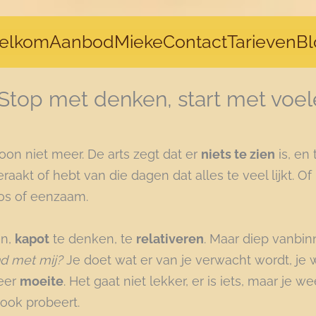
elkom
Aanbod
Mieke
Contact
Tarieven
Bl
Stop met denken, start met voe
oon niet meer. De arts zegt dat er
niets te zien
is, en 
raakt of hebt van die dagen dat alles te veel lijkt. Of i
oos of eenzaam.
en,
kapot
te denken, te
relativeren
. Maar diep vanbinn
d met mij?
Je doet wat er van je verwacht wordt, je we
meer
moeite
. Het gaat niet lekker, er is iets, maar je we
 ook probeert.