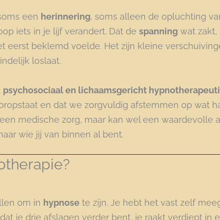
 soms een
herinnering
, soms alleen de opluchting va
op iets in je lijf verandert. Dat de
spanning
wat zakt, 
et eerst beklemd voelde. Het zijn kleine verschuivin
indelijk loslaat.
t
psychosociaal en lichaamsgericht hypnotherapeut
vooropstaat en dat we zorgvuldig afstemmen op wat ha
een medische zorg, maar kan wel een waardevolle aa
ar wie jij van binnen al bent.
otherapie?
allen om in
hypnose
te zijn. Je hebt het vast zelf mee
at je drie afslagen verder bent, je raakt verdiept in