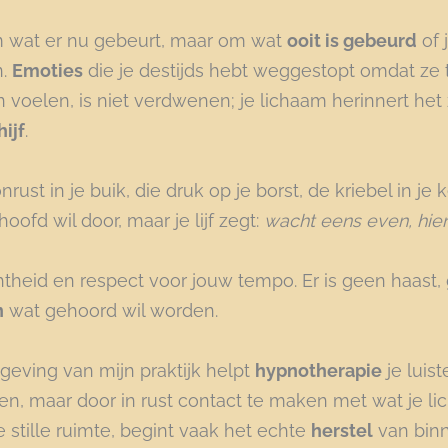
m wat er nu gebeurt, maar om wat
ooit is gebeurd
of j
n.
Emoties
die je destijds hebt weggestopt omdat ze te
n voelen, is niet verdwenen; je lichaam herinnert het 
ijf
.
rust in je buik, die druk op je borst, de kriebel in je
oofd wil door, maar je lijf zegt:
wacht eens even, hier 
htheid en respect voor jouw tempo. Er is geen haast,
n
wat gehoord wil worden.
mgeving van mijn praktijk helpt
hypnotherapie
je luist
ren, maar door in rust contact te maken met wat je l
ie stille ruimte, begint vaak het echte
herstel
van binn