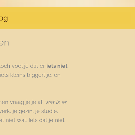
og
len
toch voel je dat er
iets niet
ets kleins triggert je, en
en vraag je je af:
wat is er
rk, je gezin, je studie,
et niet wat. Iets dat je niet