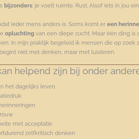
ts
bijzonders
: je voelt ruimte. Rust. Alsof iets in jou 
omdat ieder mens anders is. Soms komt er
een herinne
de
opluchting
van een diepe zucht. Maar één ding is al
n. In mijn praktijk begeleid ik mensen die op zoek zi
t begint niet met denken, maar met luisteren.
an helpend zijn bij onder andere
in het dagelijks leven
atiedruk
 herinneringen
 rouw
eite met acceptatie
ortdurend zelfkritisch denken