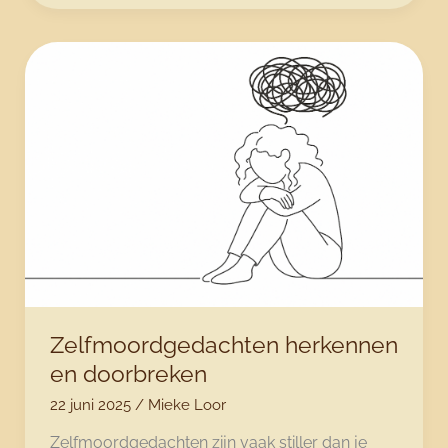
de
zomer
niet
altijd
licht
en
luchtig
voelt
Zelfmoordgedachten herkennen
en doorbreken
22 juni 2025
/
Mieke Loor
Zelfmoordgedachten zijn vaak stiller dan je