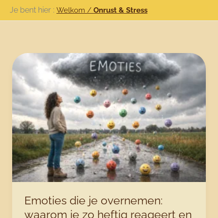
Ga
Je bent hier :
Welkom
/
Onrust & Stress
naar
de
inhoud
Emoties die je overnemen:
waarom je zo heftig reageert en