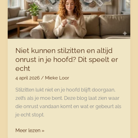
en
hoe
je
weer
rust
vindt
Niet kunnen stilzitten en altijd
onrust in je hoofd? Dit speelt er
echt
4 april 2026
/
Mieke Loor
Stilzitten lukt niet en je hoofd blijft doorgaan,
zelfs als je moe bent. Deze blog laat zien waar
die onrust vandaan komt en wat er gebeurt als
je echt stopt.
Niet
Meer lezen »