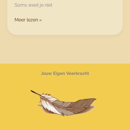
Soms weet je niet
Rust
Meer lezen »
in
je
hoofd
Jouw Eigen Veerkracht