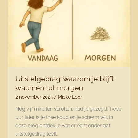
jij
bent
niet
het
probleem
Uitstelgedrag: waarom je blijft
wachten tot morgen
2 november 2025
/
Mieke Loor
Nog vijf minuten scrollen, had je gezegd. Twee
uur later is je thee koud en je scherm wit. In
deze blog ontdek je wat er écht onder dat
uitstelgedrag leeft.