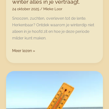
winter alles in je vertraagt.
24 oktober 2025
/
Mieke Loor
Snoozen, zuchten, overleven tot de lente.
Herkenbaar? Ontdek waarom je winterdip niet
alleen in je hoofd zit en hoe je deze periode
milder kunt maken.
Winterdip
Meer lezen »
of
iets
diepers?
Als
de
winter
alles
in