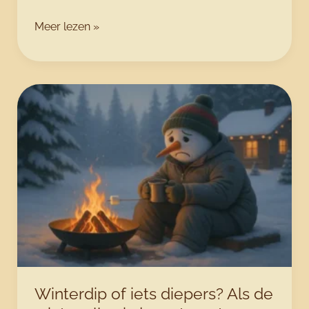
Uitstelgedrag:
Meer lezen »
waarom
je
blijft
wachten
tot
morgen
Winterdip of iets diepers? Als de