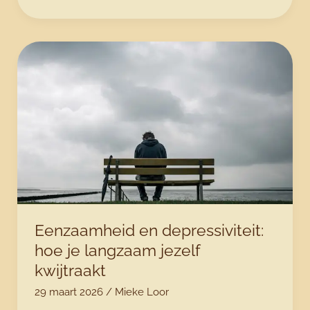
kunnen
stilzitten
en
altijd
onrust
in
je
hoofd?
Dit
speelt
er
echt
Eenzaamheid en depressiviteit:
hoe je langzaam jezelf
kwijtraakt
29 maart 2026
/
Mieke Loor