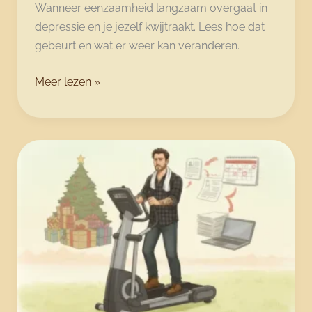
Wanneer eenzaamheid langzaam overgaat in
depressie en je jezelf kwijtraakt. Lees hoe dat
gebeurt en wat er weer kan veranderen.
Eenzaamheid
Meer lezen »
en
depressiviteit:
hoe
je
langzaam
jezelf
kwijtraakt