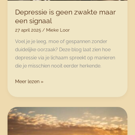
Depressie is geen zwakte maar
een signaal
27 april 2025
/
Mieke Loor
Voel je je leeg, moe of gespannen zonder
duidelijke oorzaak? Deze blog laat zien hoe
depressie via je lichaam spreekt op manieren
die je misschien nooit eerder herkende.
Depressie
Meer lezen »
is
geen
zwakte
maar
een
signaal