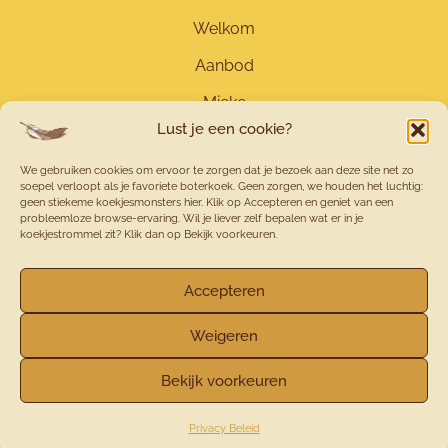
Welkom
Aanbod
Mieke
Lust je een cookie?
Contact
We gebruiken cookies om ervoor te zorgen dat je bezoek aan deze site net zo
Tarieven
soepel verloopt als je favoriete boterkoek. Geen zorgen, we houden het luchtig:
geen stiekeme koekjesmonsters hier. Klik op Accepteren en geniet van een
Blog
probleemloze browse-ervaring. Wil je liever zelf bepalen wat er in je
koekjestrommel zit? Klik dan op Bekijk voorkeuren.
Accepteren
Weigeren
© 2026 - Jouw Eigen Veerkracht
Bekijk voorkeuren
Privacybeleid
Privacy Beleid