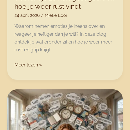
hoe je weer rust vindt
24 april 2026
/
Mieke Loor
Waarom nemen emoties je ineens over en
reageer je heftiger dan je wilt? In deze blog
ontdek je wat eronder zit en hoe je weer meer
rust en grip krijgt.
Emoties
Meer lezen »
die
je
overnemen:
waarom
je
zo
heftig
reageert