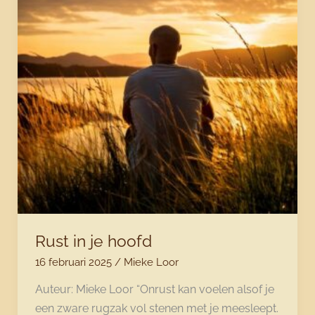
Rust in je hoofd
16 februari 2025
/
Mieke Loor
Auteur: Mieke Loor “Onrust kan voelen alsof je
een zware rugzak vol stenen met je meesleept.