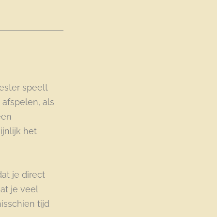
ester speelt
 afspelen, als
een
jnlijk het
at je direct
t je veel
isschien tijd