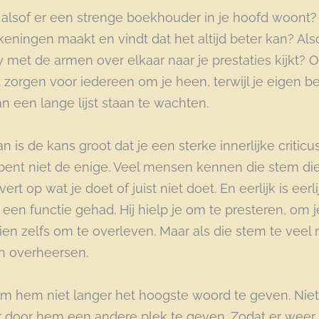
 alsof er een strenge boekhouder in je hoofd woont?
eningen maakt en vindt dat het altijd beter kan? Als
y met de armen over elkaar naar je prestaties kijkt?
t zorgen voor iedereen om je heen, terwijl je eigen 
 een lange lijst staan te wachten.
 is de kans groot dat je een sterke innerlijke criticu
 bent niet de enige. Veel mensen kennen die stem di
t op wat je doet of juist niet doet. En eerlijk is eerlij
 een functie gehad. Hij hielp je om te presteren, om j
en zelfs om te overleven. Maar als die stem te veel ru
an overheersen.
d om hem niet langer het hoogste woord te geven. Ni
 door hem een andere plek te geven. Zodat er weer 