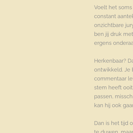
Voelt het soms
constant aantek
onzichtbare jur
ben jij druk me
ergens onderaan
Herkenbaar? Dan
ontwikkeld. Je
commentaar lever
stem heeft ooit
passen, misschi
kan hij ook ga
Dan is het tij
te duwen, maar