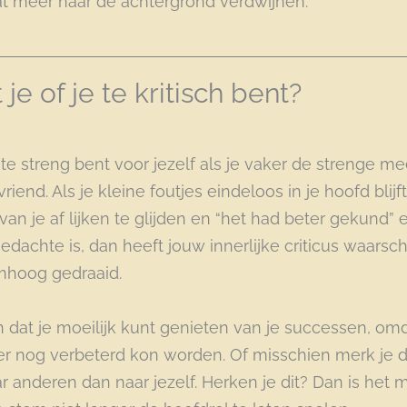
at meer naar de achtergrond verdwijnen.
je of je te kritisch bent?
 te streng bent voor jezelf als je vaker de strenge me
end. Als je kleine foutjes eindeloos in je hoofd blijft
n je af lijken te glijden en “het had beter gekund” 
dachte is, dan heeft jouw innerlijke criticus waarschi
mhoog gedraaid.
n dat je moeilijk kunt genieten van je successen, omd
er nog verbeterd kon worden. Of misschien merk je da
r anderen dan naar jezelf. Herken je dit? Dan is het m