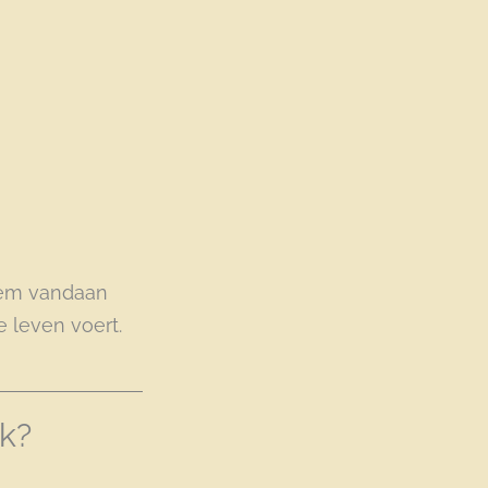
stem vandaan
e leven voert.
jk?