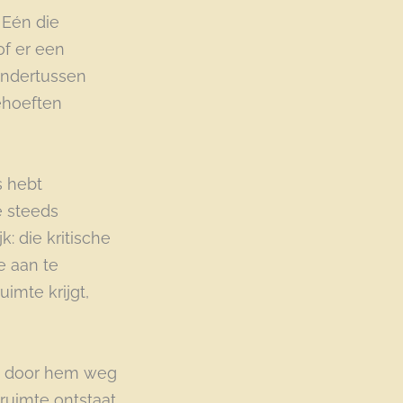
 Eén die
of er een
 Ondertussen
behoeften
s hebt
e steeds
k: die kritische
e aan te
imte krijgt,
et door hem weg
ruimte ontstaat