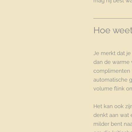
mag hij best w
Hoe weet 
Je merkt dat je
dan de warme vri
complimenten va
automatische ge
volume flink o
Het kan ook zij
denkt aan wat 
milder bent naa