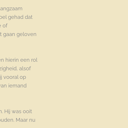
h langzaam
voel gehad dat
e of
nt gaan geloven
n hierin een rol
igheid, alsof
j vooral op
 van iemand
. Hij was ooit
ouden. Maar nu