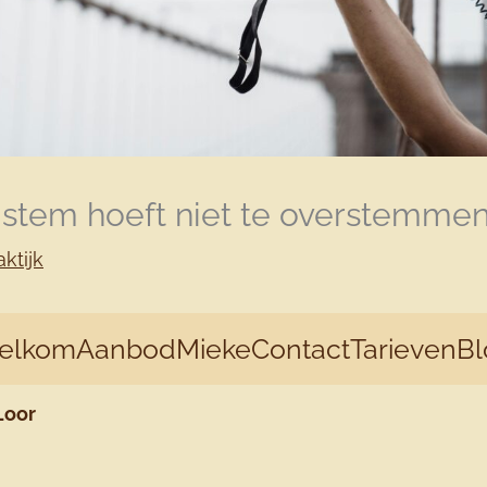
e stem hoeft niet te overstemme
ktijk
elkom
Aanbod
Mieke
Contact
Tarieven
Bl
Loor