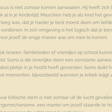
riticus is niet zomaar komen aanwaaien. Hij heeft zic
k al in je kindertijd. Misschien heb je als kind het ge
noeg was, dat je harder je best moest doen om liefd
verdienen. In zo’n omgeving is het logisch dat je be
n voor jezelf de enige manier was om mee te komen.
k leraren, familieleden of vriendjes op school kunne
d. Soms is die innerlijke stem een constante aanwez
abel plekje in je hoofd heeft gevonden. Soms duikt hi
re momenten, bijvoorbeeld wanneer je kritiek krijgt
uw kritische stem is niet zomaar uit de lucht gevallen
ngsmechanisme, een manier om jezelf staande te h