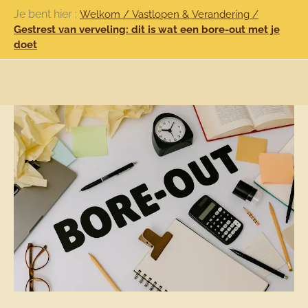
Ga
Je bent hier :
Welkom
/
Vastlopen & Verandering
/
naar
Gestrest van verveling: dit is wat een bore-out met je
doet
de
inhoud