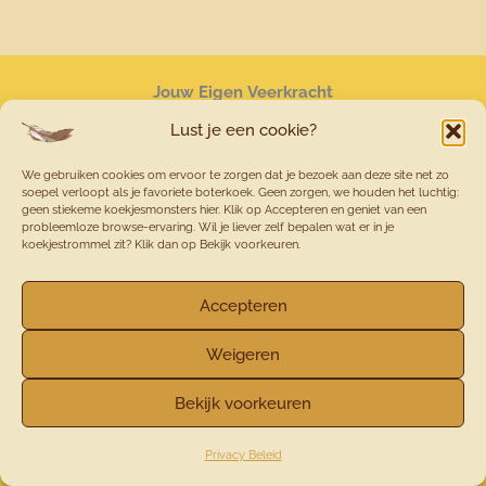
Jouw Eigen Veerkracht
Lust je een cookie?
We gebruiken cookies om ervoor te zorgen dat je bezoek aan deze site net zo
soepel verloopt als je favoriete boterkoek. Geen zorgen, we houden het luchtig:
geen stiekeme koekjesmonsters hier. Klik op Accepteren en geniet van een
probleemloze browse-ervaring. Wil je liever zelf bepalen wat er in je
koekjestrommel zit? Klik dan op Bekijk voorkeuren.
Accepteren
Mgr Zwijsenstraat 9
5554 TK Valkenswaard
Weigeren
+31(0)6-5223 0219
Bekijk voorkeuren
Privacy Beleid