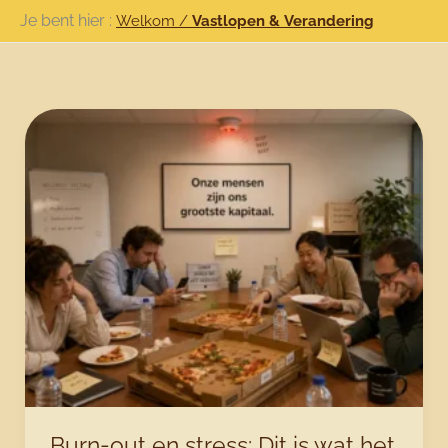
Ga
Je bent hier :
Welkom
/
Vastlopen & Verandering
naar
de
inhoud
Burn-out en stress: Dit is wat het