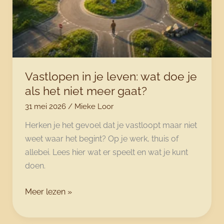
jou
echt
kost.
Vastlopen in je leven: wat doe je
als het niet meer gaat?
31 mei 2026
/
Mieke Loor
Herken je het gevoel dat je vastloopt maar niet
weet waar het begint? Op je werk, thuis of
allebei. Lees hier wat er speelt en wat je kunt
doen.
Vastlopen
Meer lezen »
in
je