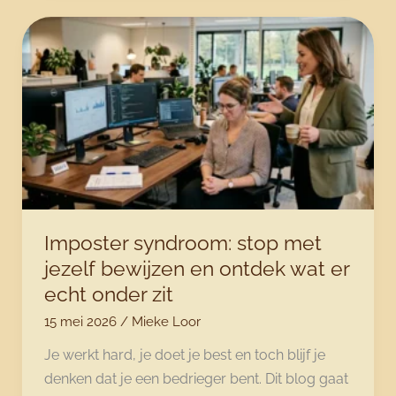
leven:
wat
doe
je
als
het
niet
meer
gaat?
Imposter syndroom: stop met
jezelf bewijzen en ontdek wat er
echt onder zit
15 mei 2026
/
Mieke Loor
Je werkt hard, je doet je best en toch blijf je
denken dat je een bedrieger bent. Dit blog gaat