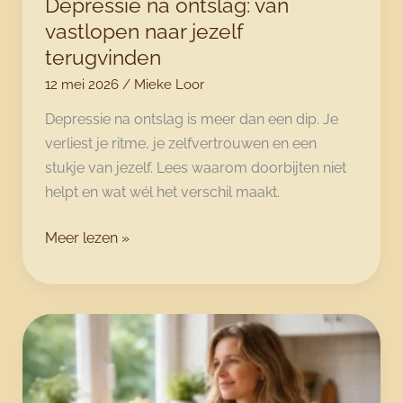
Depressie na ontslag: van
vastlopen naar jezelf
terugvinden
12 mei 2026
/
Mieke Loor
Depressie na ontslag is meer dan een dip. Je
verliest je ritme, je zelfvertrouwen en een
stukje van jezelf. Lees waarom doorbijten niet
helpt en wat wél het verschil maakt.
Depressie
Meer lezen »
na
ontslag:
van
vastlopen
naar
jezelf