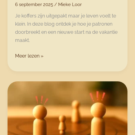
6 september 2025
/
Mieke Loor
Je koffers zijn uitgepakt maar je leven voelt te
klein. In deze blog ontdek je hoe je patronen
doorbreekt en een nieuwe start na de vakantie
maakt.
Vastgelopen
Meer lezen »
na
de
vakantie?
Zo
maak
je
een
groeiplan
dat