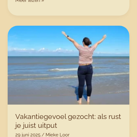
Meer lezen »
in
je
hoofd
op
het
werk?
Dit
is
wat
je
lijf
je
eigenlijk
probeert
Vakantiegevoel gezocht: als rust
te
je juist uitput
zeggen
29 juni 2025
/
Mieke Loor