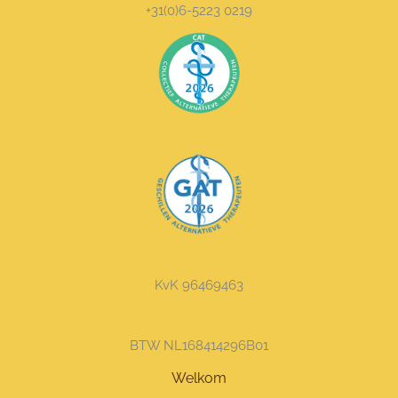
+31(0)6-5223 0219
KvK 96469463
BTW NL168414296B01
Welkom