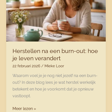
terugvinden
Herstellen na een burn-out: hoe
je leven verandert
22 februari 2026
/
Mieke Loor
Waarom voel je je nog niet jezelf na een burn-
out? In deze blog lees je wat herstel werkelijk
betekent en hoe je voorkomt dat je opnieuw
vastloopt.
Herstellen
Meer lezen »