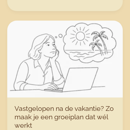
na
een
burn-
out:
hoe
je
leven
verandert
Vastgelopen na de vakantie? Zo
maak je een groeiplan dat wél
werkt