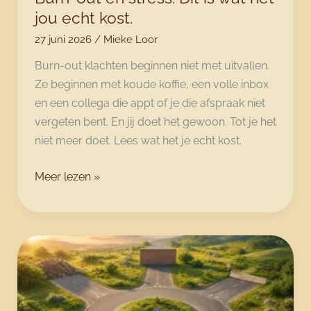
jou echt kost.
27 juni 2026
/
Mieke Loor
Burn-out klachten beginnen niet met uitvallen.
Ze beginnen met koude koffie, een volle inbox
en een collega die appt of je die afspraak niet
vergeten bent. En jij doet het gewoon. Tot je het
niet meer doet. Lees wat het je echt kost.
Burn-
Meer lezen »
out
en
stress:
Dit
is
wat
het