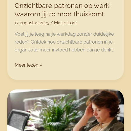
Onzichtbare patronen op werk:
waarom jij zo moe thuiskomt
17 augustus 2025
/
Mieke Loor
Voel jij je leeg na je werkdag zonder duidelijke
reden? Ontdek hoe onzichtbare patronen in je
organisatie meer invloed hebben dan je denkt.
Onzichtbare
Meer lezen »
patronen
op
werk:
waarom
jij
zo
moe
thuiskomt