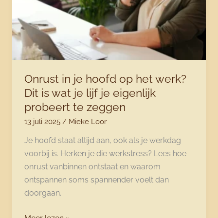
Onrust in je hoofd op het werk?
Dit is wat je lijf je eigenlijk
probeert te zeggen
13 juli 2025
/
Mieke Loor
Je hoofd staat altijd aan, ook als je werkdag
voorbij is. Herken je die werkstress? Lees hoe
onrust vanbinnen ontstaat en waarom
ontspannen soms spannender voelt dan
doorgaan.
Onrust