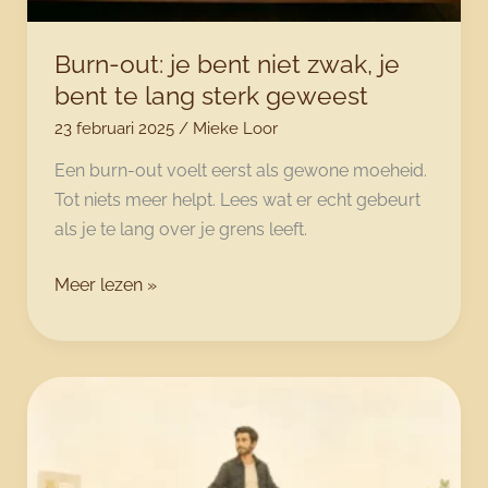
Burn-out: je bent niet zwak, je
bent te lang sterk geweest
23 februari 2025
/
Mieke Loor
Een burn-out voelt eerst als gewone moeheid.
Tot niets meer helpt. Lees wat er echt gebeurt
als je te lang over je grens leeft.
Burn-
Meer lezen »
out:
je
bent
niet
zwak,
je