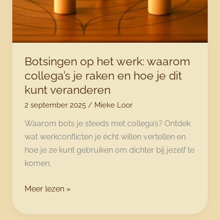
wél
werkt
Botsingen op het werk: waarom
collega’s je raken en hoe je dit
kunt veranderen
2 september 2025
/
Mieke Loor
Waarom bots je steeds met collega’s? Ontdek
wat werkconflicten je écht willen vertellen en
hoe je ze kunt gebruiken om dichter bij jezelf te
komen.
Botsingen
Meer lezen »
op
het