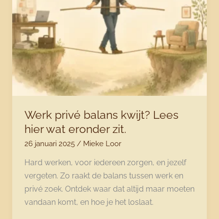
bent
te
lang
sterk
geweest
Werk privé balans kwijt? Lees
hier wat eronder zit.
26 januari 2025
/
Mieke Loor
Hard werken, voor iedereen zorgen, en jezelf
vergeten. Zo raakt de balans tussen werk en
privé zoek. Ontdek waar dat altijd maar moeten
vandaan komt, en hoe je het loslaat.