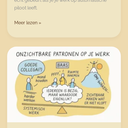
echt gebeurt als je je werk op automatische
piloot leeft.
Gestrest
Meer lezen »
van
verveling:
dit
is
wat
een
bore-
out
met
je
doet