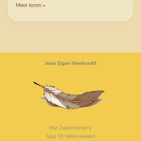
Werk
Meer lezen »
privé
balans
kwijt?
Lees
hier
wat
Jouw Eigen Veerkracht
eronder
zit.
Mgr Zwijsenstraat 9
5554 TK Valkenswaard